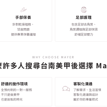
手部保養
足部護理
針對乾燥粗糙、
包含足部去角質、
甘皮問題
角質調理與足部保濕
提供專業保養護理
舒緩足部壓力
WHY CHOOSE MAYER
許多人搜尋台南美甲後選擇 Ma
舒適的施作環境
客製化溝通
全預約制的一對一服務
了解需求、生活習慣
不只是做美甲
客製化建議與設計
也是放鬆的時光
屬於你的專屬款式